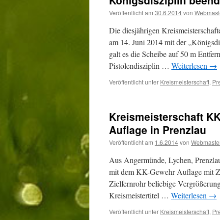
Königsdisziplin beend
Veröffentlicht am
30.6.2014
von
Webmast
Die diesjährigen Kreismeisterscha
am 14. Juni 2014 mit der „Königsdis
galt es die Scheibe auf 50 m Entfern
Pistolendisziplin …
Weiterlesen
→
Veröffentlicht unter
Kreismeisterschaft
,
Pr
Kreismeisterschaft KK
Auflage in Prenzlau
Veröffentlicht am
1.6.2014
von
Webmaste
Aus Angermünde, Lychen, Prenzlau u
mit dem KK-Gewehr Auflage mit Zi
Zielfernrohr beliebige Vergrößer
Kreismeistertitel …
Weiterlesen
→
Veröffentlicht unter
Kreismeisterschaft
,
Pr