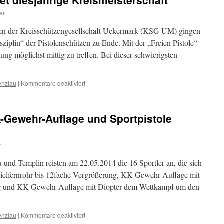
et diesjährige Kreismeisterschaft
er
ften der Kreisschützengesellschaft Uckermark (KSG UM) gingen
ziplin“ der Pistolenschützen zu Ende. Mit der „Freien Pistole“
ung möglichst mittig zu treffen. Bei dieser schwierigsten
für
enzlau
|
Kommentare deaktiviert
Königsdisziplin
beendet
diesjährige
-Gewehr-Auflage und Sportpistole
Kreismeisterschaft
r
nd Templin reisten am 22.05.2014 die 16 Sportler an, die sich
elfernrohr bis 12fache Vergrößerung, KK-Gewehr Auflage mit
ung und KK-Gewehr Auflage mit Diopter dem Wettkampf um den
für
enzlau
|
Kommentare deaktiviert
Kreismeisterschaft