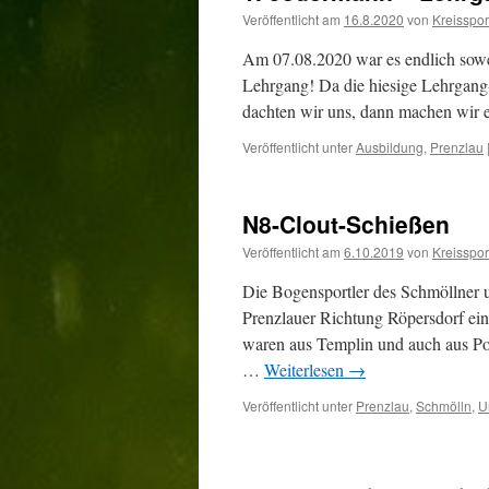
Veröffentlicht am
16.8.2020
von
Kreissport
Am 07.08.2020 war es endlich sowei
Lehrgang! Da die hiesige Lehrgang-
dachten wir uns, dann machen wir e
Veröffentlicht unter
Ausbildung
,
Prenzlau
N8-Clout-Schießen
Veröffentlicht am
6.10.2019
von
Kreissport
Die Bogensportler des Schmöllner 
Prenzlauer Richtung Röpersdorf ein
waren aus Templin und auch aus Pole
…
Weiterlesen
→
Veröffentlicht unter
Prenzlau
,
Schmölln
,
U