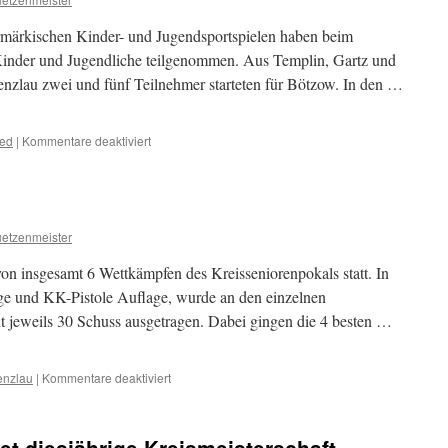
in
Prenzlau
rmärkischen Kinder- und Jugendsportspielen haben beim
inder und Jugendliche teilgenommen. Aus Templin, Gartz und
Prenzlau zwei und fünf Teilnehmer starteten für Bötzow. In den …
für
zed
|
Kommentare deaktiviert
22.
Uckermärkische
Kinder-
und
Jugendsportspiele
uetzenmeister
in
den
on insgesamt 6 Wettkämpfen des Kreisseniorenpokals statt. In
Disziplinen
e und KK-Pistole Auflage, wurde an den einzelnen
Luftgewehr
 jeweils 30 Schuss ausgetragen. Dabei gingen die 4 besten …
und
Luftpistole
für
enzlau
|
Kommentare deaktiviert
Kreisseniorenpokal