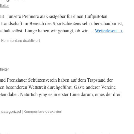
leiter
t – unsere Premiere als Gastgeber für einen Luftpistolen-
Landschaft im Bereich des Sportschießens sehr überschaubar ist,
s halt selbst! Lange haben wir gebangt, ob wir …
Weiterlesen
→
für
|
Kommentare deaktiviert
1.
Jedermann
–
Lehrgang
2020
leiter
und Prenzlauer Schützenverein haben auf dem Trapstand der
en besonderen Wettstreit durchgeführt. Gäste anderer Vereine
n dabei. Natürlich ging es in erster Linie darum, eines der drei
für
ncategorized
|
Kommentare deaktiviert
N8-
Clout-
Schießen