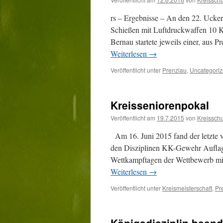
rs – Ergebnisse – An den 22. Ucke
Schießen mit Luftdruckwaffen 10 K
Bernau startete jeweils einer, aus 
Weiterlesen
→
Veröffentlicht unter
Prenzlau
,
Uncategori
Kreisseniorenpokal
Veröffentlicht am
19.7.2015
von
Kreissch
Am 16. Juni 2015 fand der letzte v
den Disziplinen KK-Gewehr Auflag
Wettkampftagen der Wettbewerb mit
Weiterlesen
→
Veröffentlicht unter
Kreismeisterschaft
,
Pr