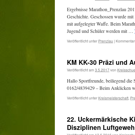
Ergebnisse Marathon_Prenzlau 
Geschichte. Geschossen wurde mit L
mit aufgelegter Waffe. Beim Marat
Jugend und Schüler werden mit …
Veröffentlicht unter
Prenzlau
|
Kommentare
KM KK-30 Präzi und Au
Veröffentlicht am
3.5.2017
von
Kreisschu
Hallo Sportfreunde, beiliegend die
0162/4839429 – Beim Anklicken wi
Veröffentlicht unter
Kreismeisterschaft
,
Pr
22. Uckermärkische Ki
Disziplinen Luftgeweh
Veröffentlicht am
12.6.2016
von
Kreissch