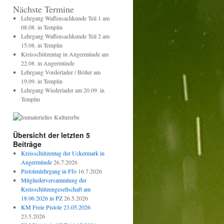
Nächste Termine
Lehrgang Waffensachkunde Teil 1 am
08.08. in Templin
Lehrgang Waffensachkunde Teil 2 am
15.08. in Templin
Kreisschützentag in Angermünde am
22.08. in Angermünde
Lehrgang Vorderlader / Böller am
19.09. in Templin
Lehrgang Wiederlader am 20.09. in
Templin
Übersicht der letzten 5
Beiträge
Kreisschützentag der Uckermark in
Angermünde
26.7.2026
Pistolenlehrgang in Ffo
16.7.2026
Mitgliederversammlung der
Kreisschützengesellschaft am
18.06.2026 in PZ
26.5.2026
KM Freie Pistole 23.05.2026
23.5.2026