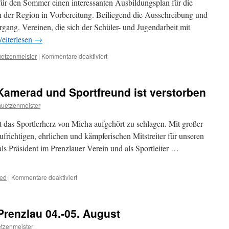
für den Sommer einen interessanten Ausbildungsplan für die
 der Region in Vorbereitung. Beiliegend die Ausschreibung und
ng. Vereinen, die sich der Schüler- und Jugendarbeit mit
eiterlesen
→
für
uetzenmeister
|
Kommentare deaktiviert
Ausbildung
Schießsportleiter
Bogen
Kamerad und Sportfreund ist verstorben
13.-16.06.2019
in
huetzenmeister
PZ
 das Sportlerherz von Micha aufgehört zu schlagen. Mit großer
ufrichtigen, ehrlichen und kämpferischen Mitstreiter für unseren
als Präsident im Prenzlauer Verein und als Sportleiter …
für
zed
|
Kommentare deaktiviert
Michael
Block,
unser
renzlau 04.-05. August
Kamerad
und
etzenmeister