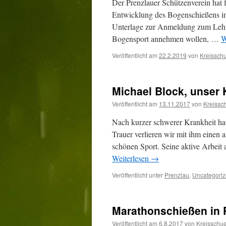
Der Prenzlauer Schützenverein hat 
Entwicklung des Bogenschießens in
Unterlage zur Anmeldung zum Lehrga
Bogensport annehmen wollen, …
W
Veröffentlicht am
22.2.2019
von
Kreissch
Michael Block, unser 
Veröffentlicht am
13.11.2017
von
Kreissc
Nach kurzer schwerer Krankheit hat
Trauer verlieren wir mit ihm einen a
schönen Sport. Seine aktive Arbeit 
Weiterlesen
→
Veröffentlicht unter
Prenzlau
,
Uncategori
Marathonschießen in P
Veröffentlicht am
6.8.2017
von
Kreisschu