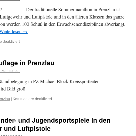
Sportfreund
ist
2017 Der traditionelle Sommermarathon in Prenzlau ist
verstorben
uftgewehr und Luftpistole und in den älteren Klassen das ganze
hon werden 100 Schuß in den Erwachsenendisziplinen abverlangt.
Weiterlesen
→
für
 deaktiviert
Marathonschießen
in
Prenzlau
flage in Prenzlau
04.-05.
August
etzenmeister
 Standbelegung in PZ Michael Block Kreissportleiter
rd Bild groß
für
enzlau
|
Kommentare deaktiviert
KM
KK-
30
nder- und Jugendsportspiele in den
Präzi
und
r und Luftpistole
Auflage
uetzenmeister