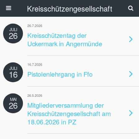
Kreisschützengesellschaft
26.7.2026
JULI
26
Kreisschützentag der
Uckermark in Angermünde
16.7.2026
JULI
16
Pistolenlehrgang in Ffo
26.5.2026
MAI
26
Mitgliederversammlung der
Kreisschützengesellschaft am
18.06.2026 in PZ