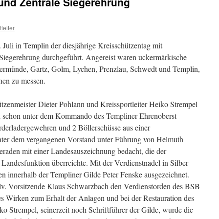
und Zentrale Siegerehrung
leiter
Juli in Templin der diesjährige Kreisschützentag mit
 Siegerehrung durchgeführt. Angereist waren uckermärkische
ermünde, Gartz, Golm, Lychen, Prenzlau, Schwedt und Templin,
inen zu messen.
ützenmeister Dieter Pohlann und Kreissportleiter Heiko Strempel
ch schon unter dem Kommando des Templiner Ehrenoberst
derladergewehren und 2 Böllerschüsse aus einer
unter dem vergangenen Vorstand unter Führung von Helmuth
aden mit einer Landesauszeichnung bedacht, die der
 Landesfunktion überreichte. Mit der Verdienstnadel in Silber
n innerhalb der Templiner Gilde Peter Fenske ausgezeichnet.
llv. Vorsitzende Klaus Schwarzbach den Verdienstorden des BSB
ges Wirken zum Erhalt der Anlagen und bei der Restauration des
o Strempel, seinerzeit noch Schriftführer der Gilde, wurde die