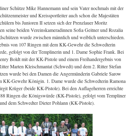
pliner Schütze Mike Hannemann und sein Vater nochmals mit der
ützenmeister und Kreissportleiter auch schon die Majestäten
hülern bis Junioren II setzen sich der Prenzlauer Moritz
en seine beiden Vereinskameradinnen Sofia Geitner und Rozalia
dschützen wurde zwischen männlich und weiblich unterschieden.
rgebnis von 107 Ringen mit dem KK-Gewehr die Schwedterin
e, gefolgt von der Templinerin und 1. Dame Sophie Frank. Bei
enry Boldt mit der KK-Pistole und einem Freihandergebnis von
itter Marten Kleischmantat (Schwedt) und dem 2. Ritter Stefan
hützen wurde bei den Damen die Angermünderin Gabriele Sarow
dem KK-Gewehr Königin. 1. Dame wurde die Schwedterin Ramona
rgit Krüger (beide KK-Pistole). Bei den Auflageherren erreichte
188 Ringen die Königswürde (KK-Pistole), gefolgt vom Templiner
und dem Schwedter Dieter Pohlann (KK-Pistole).