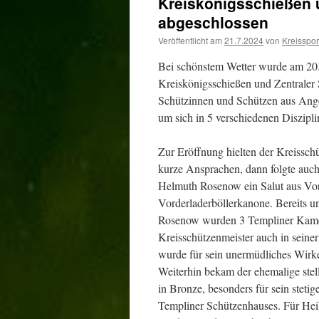
Kreiskönigsschießen 
abgeschlossen
Veröffentlicht am
21.7.2024
von
Kreissport
Bei schönstem Wetter wurde am 20. 
Kreiskönigsschießen und Zentraler
Schützinnen und Schützen aus Ang
um sich in 5 verschiedenen Diszipl
Zur Eröffnung hielten der Kreissch
kurze Ansprachen, dann folgte au
Helmuth Rosenow ein Salut aus Vor
Vorderladerböllerkanone. Bereits 
Rosenow wurden 3 Templiner Kamer
Kreisschützenmeister auch in seiner
wurde für sein unermüdliches Wirke
Weiterhin bekam der ehemalige ste
in Bronze, besonders für sein steti
Templiner Schützenhauses. Für Heik