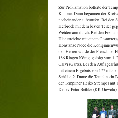
Zur Proklamation böllerte der Tem
Kanone. Dann begannen der Kreissch
nacheinander aufzurufen. Bei den Sc
Herbrock mit dem besten Teiler geg
Weidemann durch. Bei den Freihan
Hier erreichte mit einem Gesamte
Konstanze Noee die Königinnenwürd
den Herren wurde der Prenzlauer H
186 Ringen König, gefolgt vom 1. R
Csévi (Gartz). Bei den Auflagesc
mit einem Ergebnis von 177 mit 
Schäfer, 2. Dame die Templinerin Bi
der Templiner Heiko Strempel mit 
Detlev-Peter Bethke (KK-Gewehr) 