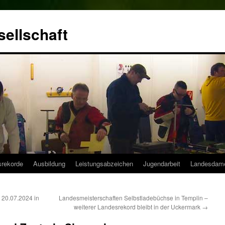
ellschaft
srekorde
Ausbildung
Leistungsabzeichen
Jugendarbeit
Landesdam
 20.07.2024 in
Landesmeisterschaften Selbstladebüchse in Templin –
weiterer Landesrekord bleibt in der Uckermark
→