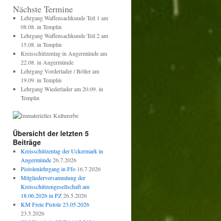
Nächste Termine
Lehrgang Waffensachkunde Teil 1 am
08.08. in Templin
Lehrgang Waffensachkunde Teil 2 am
15.08. in Templin
Kreisschützentag in Angermünde am
22.08. in Angermünde
Lehrgang Vorderlader / Böller am
19.09. in Templin
Lehrgang Wiederlader am 20.09. in
Templin
Übersicht der letzten 5
Beiträge
Kreisschützentag der Uckermark in
Angermünde
26.7.2026
Pistolenlehrgang in Ffo
16.7.2026
Mitgliederversammlung der
Kreisschützengesellschaft am
18.06.2026 in PZ
26.5.2026
KM Freie Pistole 23.05.2026
23.5.2026