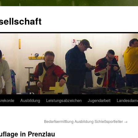
ellschaft
srekorde
Ausbildung
Leistungsabzeichen
Jugendarbeit
Landesdam
Bedarfsermittlung Ausbildung Schießsportleiter
→
flage in Prenzlau