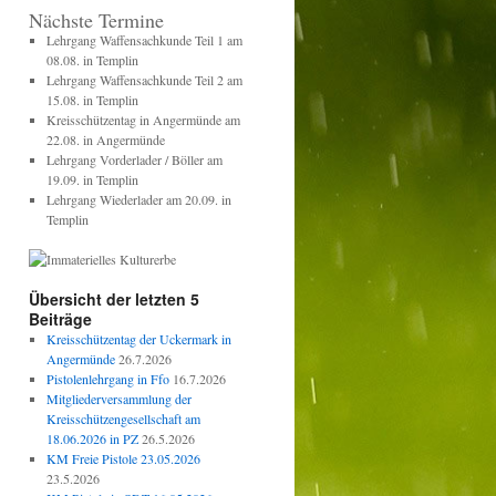
Nächste Termine
Lehrgang Waffensachkunde Teil 1 am
08.08. in Templin
Lehrgang Waffensachkunde Teil 2 am
15.08. in Templin
Kreisschützentag in Angermünde am
22.08. in Angermünde
Lehrgang Vorderlader / Böller am
19.09. in Templin
Lehrgang Wiederlader am 20.09. in
Templin
Übersicht der letzten 5
Beiträge
Kreisschützentag der Uckermark in
Angermünde
26.7.2026
Pistolenlehrgang in Ffo
16.7.2026
Mitgliederversammlung der
Kreisschützengesellschaft am
18.06.2026 in PZ
26.5.2026
KM Freie Pistole 23.05.2026
23.5.2026