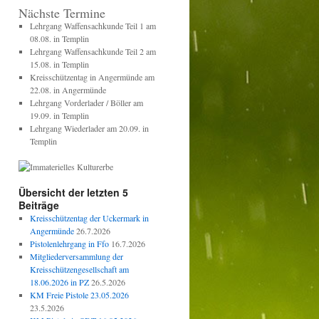
Nächste Termine
Lehrgang Waffensachkunde Teil 1 am
08.08. in Templin
Lehrgang Waffensachkunde Teil 2 am
15.08. in Templin
Kreisschützentag in Angermünde am
22.08. in Angermünde
Lehrgang Vorderlader / Böller am
19.09. in Templin
Lehrgang Wiederlader am 20.09. in
Templin
Übersicht der letzten 5
Beiträge
Kreisschützentag der Uckermark in
Angermünde
26.7.2026
Pistolenlehrgang in Ffo
16.7.2026
Mitgliederversammlung der
Kreisschützengesellschaft am
18.06.2026 in PZ
26.5.2026
KM Freie Pistole 23.05.2026
23.5.2026