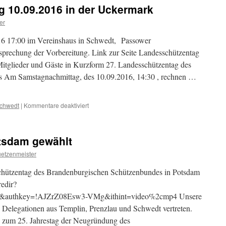
Luckenwalde
g 10.09.2016 in der Uckermark
08-
09.09.2017
er
16 17:00 im Vereinshaus in Schwedt, Passower
 der Vorbereitung. Link zur Seite Landesschützentag
itglieder und Gäste in Kurzform 27. Landesschützentag des
 Am Samstagnachmittag, des 10.09.2016, 14:30 , rechnen …
für
chwedt
|
Kommentare deaktiviert
27.
Landesschützentag
10.09.2016
otsdam gewählt
in
der
uetzenmeister
Uckermark
chützentag des Brandenburgischen Schützenbundes in Potsdam
edir?
authkey=!AJZrZ08Esw3-VMg&ithint=video%2cmp4 Unsere
3 Delegationen aus Templin, Prenzlau und Schwedt vertreten.
g zum 25. Jahrestag der Neugründung des