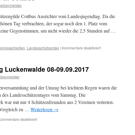
uetzenmeister
hützengilde Cottbus Ausrichter vom Landesjugendtag. Da die
hönen Tag verbrachten, der sogar noch den 1. Platz vom
eine Gegenstimmen, um nicht wieder die 2,5 Stunden auf …
für
königsschießen
,
Landesschützentag
|
Kommentare deaktiviert
Landesjugendtag
2025
in
g Luckenwalde 08-09.09.2017
Cottbus
etzenmeister
ertenversammlung und der Umzug bei leichtem Regen waren die
n des Landesschützentages vom Samstag. Die
k war mit nur 4 Schützenfreunden aus 2 Vereinen vertreten.
m Vergleich zu …
Weiterlesen
→
für
ommentare deaktiviert
28.
Landesschützentag