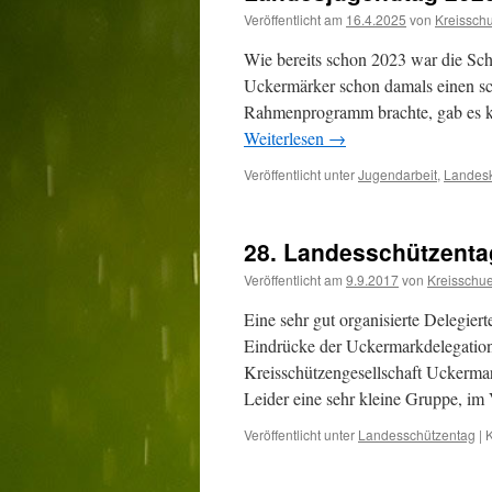
Veröffentlicht am
16.4.2025
von
Kreissch
Wie bereits schon 2023 war die Sc
Uckermärker schon damals einen sc
Rahmenprogramm brachte, gab es k
Weiterlesen
→
Veröffentlicht unter
Jugendarbeit
,
Landes
28. Landesschützenta
Veröffentlicht am
9.9.2017
von
Kreisschu
Eine sehr gut organisierte Delegi
Eindrücke der Uckermarkdelegatio
Kreisschützengesellschaft Uckermar
Leider eine sehr kleine Gruppe, i
Veröffentlicht unter
Landesschützentag
|
K