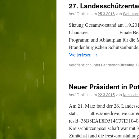
27. Landesschützenta
Veröffentlicht am
25.3.2016
von
Webmast
Sitzung Gesamtvorstand am 1.9.20
Chaussee. Finale Besprechung
Programm und Ablaufplan für die M
Brandenburgischen Schützenbundes
Weiterlesen
→
Veröffentlicht unter
Landesschützentag
,
S
Neuer Präsident in P
Veröffentlicht am
22.3.2015
von
Kreissch
Am 21. März fand der 26. Landess
statt. https://onedrive.live.com/r
resid=36B8EAE8D514C37E!1040&
Kreisschützengesellschaft war mit 
Zunächst fand die Festveranstaltun