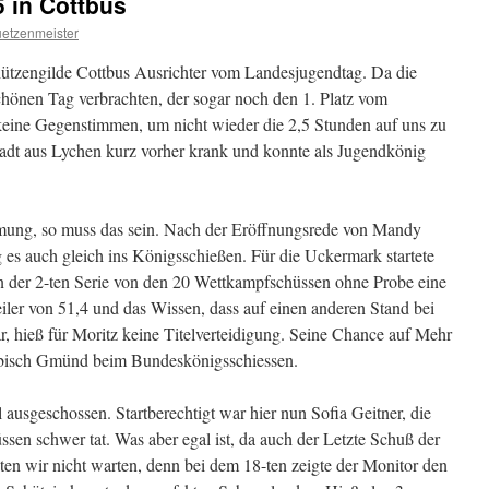
 in Cottbus
uetzenmeister
hützengilde Cottbus Ausrichter vom Landesjugendtag. Da die
hönen Tag verbrachten, der sogar noch den 1. Platz vom
ine Gegenstimmen, um nicht wieder die 2,5 Stunden auf uns zu
t aus Lychen kurz vorher krank und konnte als Jugendkönig
mmung, so muss das sein. Nach der Eröffnungsrede von Mandy
 es auch gleich ins Königsschießen. Für die Uckermark startete
n der 2-ten Serie von den 20 Wettkampfschüssen ohne Probe eine
eiler von 51,4 und das Wissen, dass auf einen anderen Stand bei
r, hieß für Moritz keine Titelverteidigung. Seine Chance auf Mehr
bisch Gmünd beim Bundeskönigsschiessen.
 ausgeschossen. Startberechtigt war hier nun Sofia Geitner, die
üssen schwer tat. Was aber egal ist, da auch der Letzte Schuß der
ten wir nicht warten, denn bei dem 18-ten zeigte der Monitor den