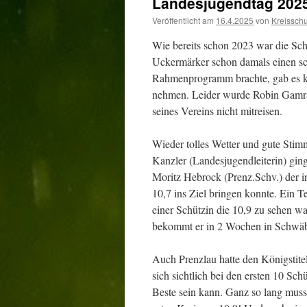
Landesjugendtag 2025
Veröffentlicht am
16.4.2025
von
Kreissch
Wie bereits schon 2023 war die Sc
Uckermärker schon damals einen sc
Rahmenprogramm brachte, gab es ke
nehmen. Leider wurde Robin Gamrad
seines Vereins nicht mitreisen.
Wieder tolles Wetter und gute Sti
Kanzler (Landesjugendleiterin) ging
Moritz Hebrock (Prenz.Schv.) der i
10,7 ins Ziel bringen konnte. Ein T
einer Schützin die 10,9 zu sehen wa
bekommt er in 2 Wochen in Schwä
Auch Prenzlau hatte den Königstitel
sich sichtlich bei den ersten 10 Sch
Beste sein kann. Ganz so lang muss