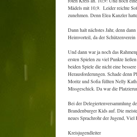
roten Kreis an. 10,9! Und noch ein
Mädels mit 10,9. Leider reichte Sof
zunehmen. Denn Elea Kanzler hatte 
Dann halt nächstes Jahr, denn dan
Heimvorteil, da der Schützenverein
Und dann war ja noch das Rahmenpr
ersten Spielen zu viel Punkte ließe
beiden Spiele die nicht eine besser
Herausforderungen. Schade denn Pla
Moritz und Sofia füllten Nelly Kath
Missgeschick. Da war die Platzieru
Bei der Delegiertenversammlung der 
Brandenburger Kids auf. Die meist
neues Sprachrohr der Jugend, Vi
Kreisjugendlei