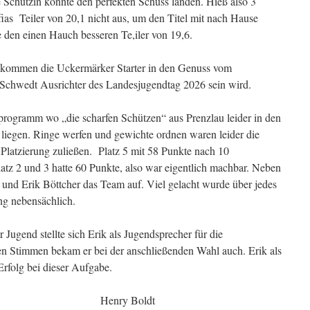
e Schützin konnte den perfekten Schuss landen. Hieß also 3
ias Teiler von 20,1 nicht aus, um den Titel mit nach Hause
den einen Hauch besseren Te,iler von 19,6.
n kommen die Uckermärker Starter in den Genuss vom
 Schwedt Ausrichter des Landesjugendtag 2026 sein wird.
ogramm wo „die scharfen Schützen“ aus Prenzlau leider in den
n liegen. Ringe werfen und gewichte ordnen waren leider die
e Platzierung zuließen. Platz 5 mit 58 Punkte nach 10
tz 2 und 3 hatte 60 Punkte, also war eigentlich machbar. Neben
 und Erik Böttcher das Team auf. Viel gelacht wurde über jedes
ng nebensächlich.
Jugend stellte sich Erik als Jugendsprecher für die
en Stimmen bekam er bei der anschließenden Wahl auch. Erik als
el Erfolg bei dieser Aufgabe.
ter Henry Boldt