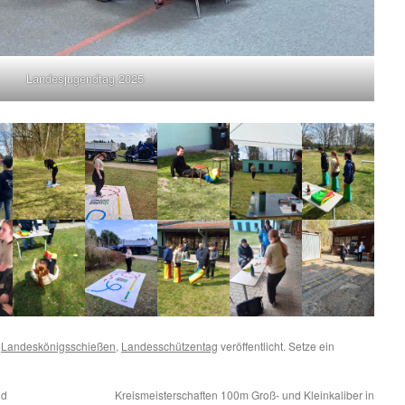
Landesjugendtag 2025
,
Landeskönigsschießen
,
Landesschützentag
veröffentlicht. Setze ein
nd
Kreismeisterschaften 100m Groß- und Kleinkaliber in