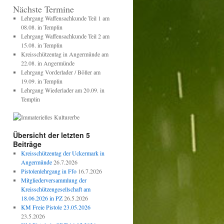
Nächste Termine
Lehrgang Waffensachkunde Teil 1 am
08.08. in Templin
Lehrgang Waffensachkunde Teil 2 am
15.08. in Templin
Kreisschützentag in Angermünde am
22.08. in Angermünde
Lehrgang Vorderlader / Böller am
19.09. in Templin
Lehrgang Wiederlader am 20.09. in
Templin
Übersicht der letzten 5
Beiträge
Kreisschützentag der Uckermark in
Angermünde
26.7.2026
Pistolenlehrgang in Ffo
16.7.2026
Mitgliederversammlung der
Kreisschützengesellschaft am
18.06.2026 in PZ
26.5.2026
KM Freie Pistole 23.05.2026
23.5.2026