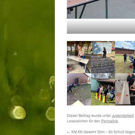
Dieser Beitrag wurde unter
Jugendarbeit
Lesezeichen für den
Permalink
.
←
KM KK-Gewehr 50m – 60 Schuß liege