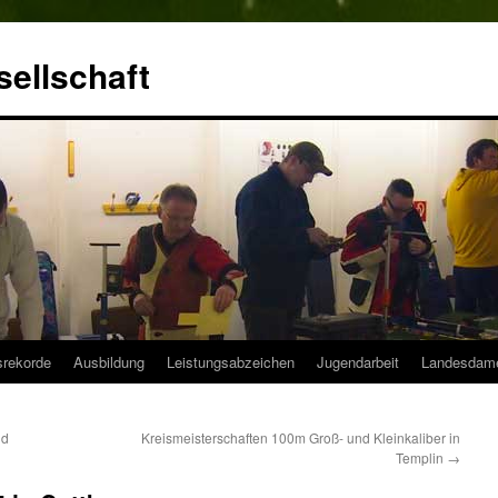
ellschaft
srekorde
Ausbildung
Leistungsabzeichen
Jugendarbeit
Landesdam
nd
Kreismeisterschaften 100m Groß- und Kleinkaliber in
Templin
→