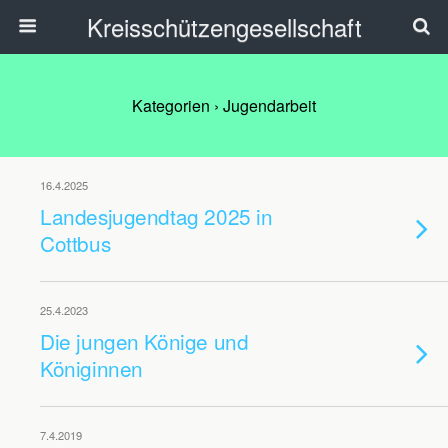
Kreisschützengesellschaft
Kategorien ›
Jugendarbeit
16.4.2025
Landesjugendtag 2025 in
Cottbus
25.4.2023
Die jungen Könige und
Königinnen
7.4.2019