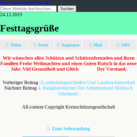
Kreisschützengesellschaft
24.12.2019
Festtagsgrüße
Teilen
Tweet
Anpinnen
Mail
SMS
Wir wünschen allen Schützen und Schützenfreunden und ihren
Familien
Frohe Weihnachten und einen Guten Rutsch in das neue
Jahr.
Viel Gesundheit und Glück Der Vorstand.
Vorheriger Beitrag
Landeskönigsschießen Und Landesschützenball
Nächster Beitrag
4. Ranglistenturnier Des Schützenbund Märkisch
Oderland
All content Copyright Kreisschützengesellschaft
Zum Seitenanfang