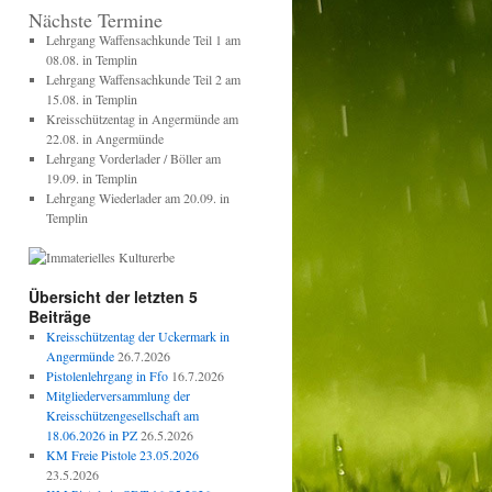
Nächste Termine
Lehrgang Waffensachkunde Teil 1 am
08.08. in Templin
Lehrgang Waffensachkunde Teil 2 am
15.08. in Templin
Kreisschützentag in Angermünde am
22.08. in Angermünde
Lehrgang Vorderlader / Böller am
19.09. in Templin
Lehrgang Wiederlader am 20.09. in
Templin
Übersicht der letzten 5
Beiträge
Kreisschützentag der Uckermark in
Angermünde
26.7.2026
Pistolenlehrgang in Ffo
16.7.2026
Mitgliederversammlung der
Kreisschützengesellschaft am
18.06.2026 in PZ
26.5.2026
KM Freie Pistole 23.05.2026
23.5.2026