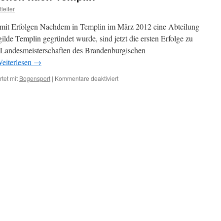
leiter
h mit Erfolgen Nachdem in Templin im März 2012 eine Abteilung
lde Templin gegründet wurde, sind jetzt die ersten Erfolge zu
 Landesmeisterschaften des Brandenburgischen
eiterlesen
→
für
tet mit
Bogensport
|
Kommentare deaktiviert
3
Landesmeistertitel
gehen
nach
Templin