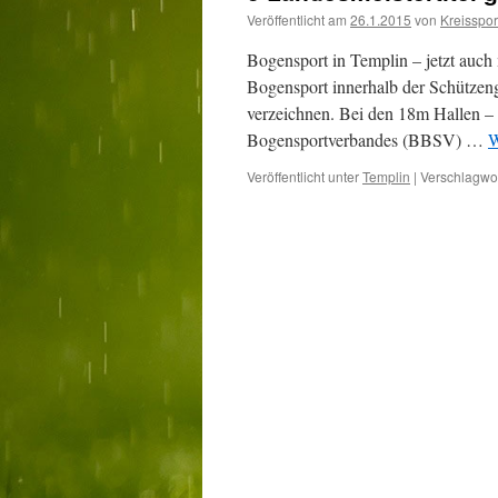
Veröffentlicht am
26.1.2015
von
Kreissport
Bogensport in Templin – jetzt auc
Bogensport innerhalb der Schützengi
verzeichnen. Bei den 18m Hallen –
Bogensportverbandes (BBSV) …
W
Veröffentlicht unter
Templin
|
Verschlagwor