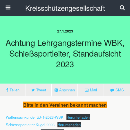
Kreisschützengesellschaft
27.1.2023
Achtung Lehrgangstermine WBK,
Schießsportleiter, Standaufsicht
2023
Teilen
Tweet
Anpinnen
Mail
SMS
Bitte in den Vereinen bekannt machen
Waffensachkunde_LG-1-2023-WSK
Herunterladen
Schiesssportleiter-Kugel-2023
Herunterladen