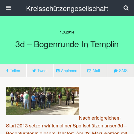
Kreisschützengesellschaft
1.3.2014
3d – Bogenrunde In Templin
Teilen
Tweet
Anpinnen
Mail
SMS
Nach erfolgreichem
Start 2013 setzen wir templiner Sportschützen unser 3d –
Bogenturnier in diesem Jahr fort. Am 23. März werden mit