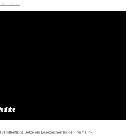
etzenmeister
d
veröffentlicht. Setze ein Lesezeichen für den
Permalink
.