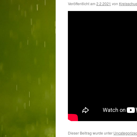
Veröffentlicht am
2.2.2021
von
Kreisschu
Dieser Beitrag wurde unter
Uncategorize