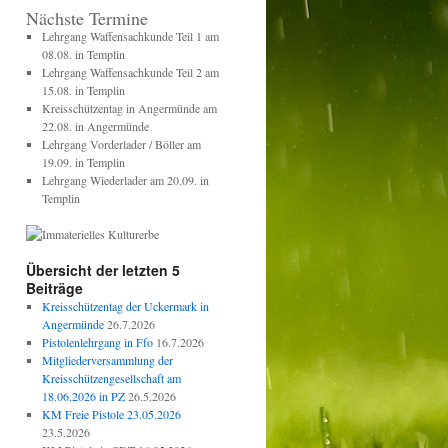
Nächste Termine
Lehrgang Waffensachkunde Teil 1 am
08.08. in Templin
Lehrgang Waffensachkunde Teil 2 am
15.08. in Templin
Kreisschützentag in Angermünde am
22.08. in Angermünde
Lehrgang Vorderlader / Böller am
19.09. in Templin
Lehrgang Wiederlader am 20.09. in
Templin
Übersicht der letzten 5
Beiträge
Kreisschützentag der Uckermark in
Angermünde
26.7.2026
Pistolenlehrgang in Ffo
16.7.2026
Mitgliederversammlung der
Kreisschützengesellschaft am
18.06.2026 in PZ
26.5.2026
KM Freie Pistole 23.05.2026
23.5.2026