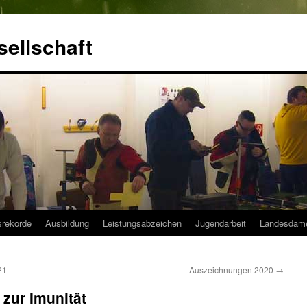
ellschaft
srekorde
Ausbildung
Leistungsabzeichen
Jugendarbeit
Landesdam
21
Auszeichnungen 2020
→
zur Imunität