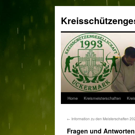
Zum
Inhalt
Kreisschützenges
springen
Home
Kreismeisterschaften
Krei
←
Information zu den Meisterschaften 20
Fragen und Antworten 