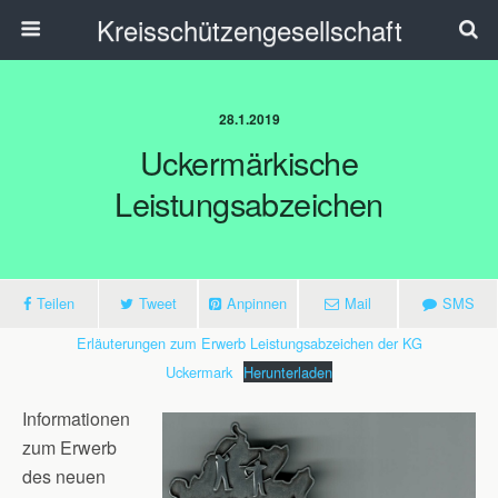
Kreisschützengesellschaft
28.1.2019
Uckermärkische
Leistungsabzeichen
Teilen
Tweet
Anpinnen
Mail
SMS
Erläuterungen zum Erwerb Leistungsabzeichen der KG
Uckermark
Herunterladen
Informationen
zum Erwerb
des neuen