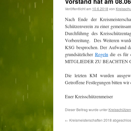
Vorstand hat am 08.06
Veröffentlicht am
10.6.2018
von
Kreissch
Nach Ende der Kreismeisterscha
Schützenverein zu einer gemeinsame
Durchführng des Kreisschützenta
Vorbereitung. Des Weiteren wurd
KSG besprochen. Der Aufwand dafür
grundsätzlicher
Regeln
die es f
MITGLIEDER ZU BEACHTEN G
Die letzten KM wurden ausgew
Getroffene Festlegungen bitten wir 
Euer Kreisschützenmeiser
Dieser Beitrag wurde unter
Kreisschützen
←
Kreismeisterschaften 2018 abgeschlo