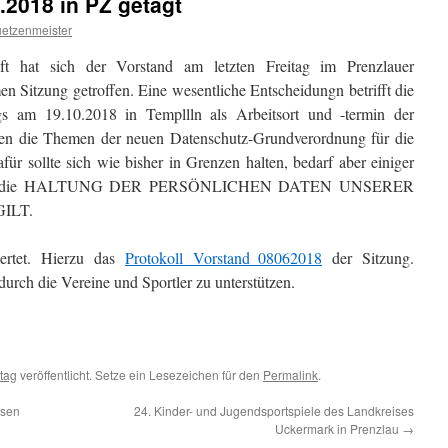
.2018 in PZ getagt
uetzenmeister
ft hat sich der Vorstand am letzten Freitag im Prenzlauer
n Sitzung getroffen. Eine wesentliche Entscheidungn betrifft die
gs am 19.10.2018 in Templlln als Arbeitsort und -termin der
en die Themen der neuen Datenschutz-Grundverordnung für die
 sollte sich wie bisher in Grenzen halten, bedarf aber einiger
ür die HALTUNG DER PERSÖNLICHEN DATEN UNSERER
ILT.
ertet. Hierzu das
Protokoll Vorstand_08062018
der Sitzung.
durch die Vereine und Sportler zu unterstützen.
tag
veröffentlicht. Setze ein Lesezeichen für den
Permalink
.
ssen
24. Kinder- und Jugendsportspiele des Landkreises
Uckermark in Prenzlau
→