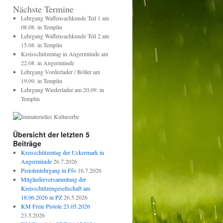
Nächste Termine
Lehrgang Waffensachkunde Teil 1 am
08.08. in Templin
Lehrgang Waffensachkunde Teil 2 am
15.08. in Templin
Kreisschützentag in Angermünde am
22.08. in Angermünde
Lehrgang Vorderlader / Böller am
19.09. in Templin
Lehrgang Wiederlader am 20.09. in
Templin
Übersicht der letzten 5
Beiträge
Kreisschützentag der Uckermark in
Angermünde
26.7.2026
Pistolenlehrgang in Ffo
16.7.2026
Mitgliederversammlung der
Kreisschützengesellschaft am
18.06.2026 in PZ
26.5.2026
KM Freie Pistole 23.05.2026
23.5.2026