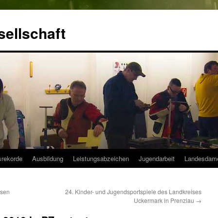
ellschaft
srekorde
Ausbildung
Leistungsabzeichen
Jugendarbeit
Landesdam
ssen
24. Kinder- und Jugendsportspiele des Landkreises
Uckermark in Prenzlau
→