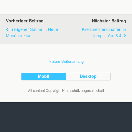
Vorheriger Beitrag
Nächster Beitrag
In Eigener Sache ... Neue
Kreismeisterschaften In
Menüstruktur
Templin Am 8.4.
Zum Seitenanfang
Mobil
Desktop
All content Copyright Kreisschützengesellschaft